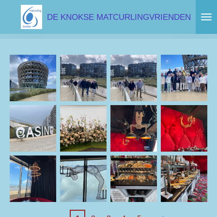
Ga
DE KNOKSE MATCURLINGVRIENDEN
direct
naar
de
hoofdinhoud