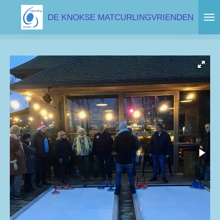
Ga
DE KNOKSE MATCURLINGVRIENDEN
direct
naar
de
hoofdinhoud